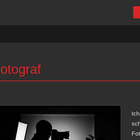
otograf
Ich
sch
Fot