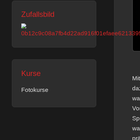
Zufallsbild
Kurse
Mi
da
Fotokurse
wa
Vo
Sp
wa
pr