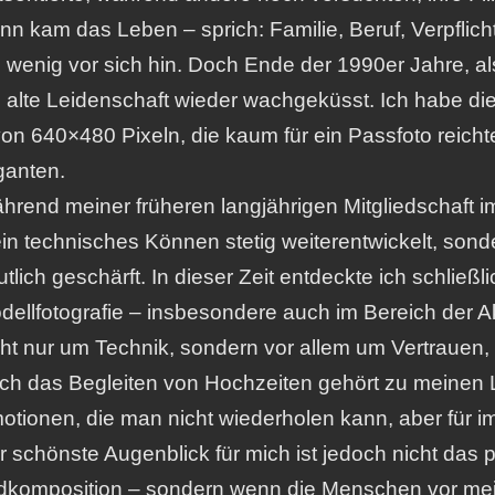
nn kam das Leben – sprich: Familie, Beruf, Verpflic
n wenig vor sich hin. Doch Ende der 1990er Jahre, al
e alte Leidenschaft wieder wachgeküsst. Ich habe di
von 640×480 Pixeln, die kaum für ein Passfoto reicht
ganten.
hrend meiner früheren langjährigen Mitgliedschaft im
in technisches Können stetig weiterentwickelt, son
tlich geschärft. In dieser Zeit entdeckte ich schließl
dellfotografie – insbesondere auch im Bereich der Ak
cht nur um Technik, sondern vor allem um Vertrauen,
ch das Begleiten von Hochzeiten gehört zu meinen 
otionen, die man nicht wiederholen kann, aber für i
r schönste Augenblick für mich ist jedoch nicht das 
ldkomposition – sondern wenn die Menschen vor mei